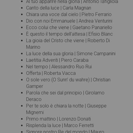
Al tuo apparire nella gloria | Antonio Iafigliola
Canto della luce | Carla Magnan
Chiara una voce dal cielo | Pietro Ferrario
Dio con noi Emmanuele | Andrea Venturini
Ecco colui che viene | Gaetano Panariello
È questo il tempo dell’attesa | Efisio Blanc
La gioia del Cristo che viene | Roberto Di
Marino
La luce della sua gloria | Simone Campanini
Laetitia Adventi | Piero Caraba
Nel tempo | Alessandro Ruo Rui
Offerta | Roberta Vacca
O sole vero (O Sunn’ du wahre) | Christian
Gamper
Parola che sei dal principio | Girolamo
Deraco
Per te solo è chiara la notte | Giuseppe
Mignemi
Primo mattino | Lorenzo Donati
Risplenda la luce | Marco Ferretti
Signore nostro Re del mondo | Mauro