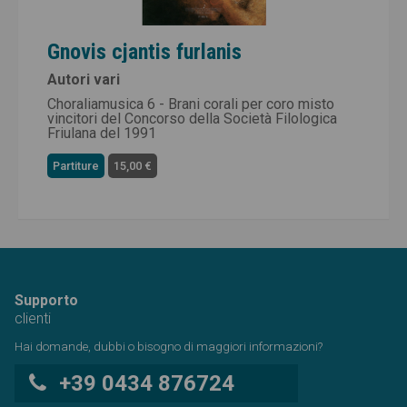
Gnovis cjantis furlanis
Autori vari
Choraliamusica 6 - Brani corali per coro misto
vincitori del Concorso della Società Filologica
Friulana del 1991
Partiture
15,00 €
Supporto
clienti
Hai domande, dubbi o bisogno di maggiori informazioni?
+39 0434 876724