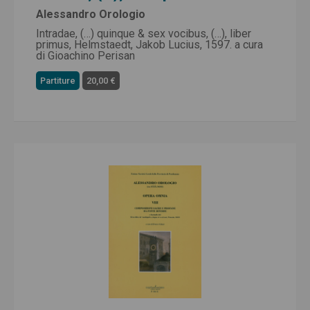
Alessandro Orologio
Intradae, (…) quinque & sex vocibus, (…), liber
primus, Helmstaedt, Jakob Lucius, 1597. a cura
di Gioachino Perisan
Partiture
20,00 €