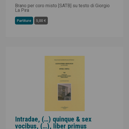
Brano per coro misto [SATB] su testo di Giorgio
La Pira
Partiture
5,00 €
Intradae, (…) quinque & sex
vocibus, (…), liber primus