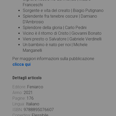
Franceschi
Sorgente e vita del creato | Biagio Putignano
Splendente fra tenebre oscure | Damiano
D’Ambrosio
Splendore della gloria | Carlo Pedini
Vicino è il ritorno di Cristo | Giovanni Bonato
Vieni presto o Salvatore | Gabriele Verdinelli
Un bambino è nato per noi | Michele
Manganelli
Per maggiori informazioni sulla pubblicazione
clicca qui
Dettagli articolo
Editore:
Feniarco
Anno:
2021
Pagine:
176
Lingua:
Italiano
ISBN:
9788895076607
Copertina:
Flessibile