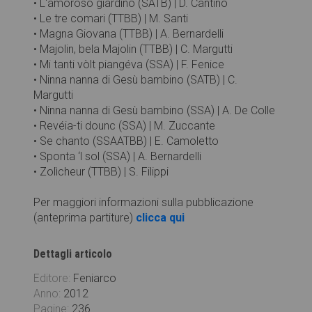
• L'amoroso giardino (SATB) | D. Cantino
• Le tre comari (TTBB) | M. Santi
• Magna Giovana (TTBB) | A. Bernardelli
• Majolin, bela Majolin (TTBB) | C. Margutti
• Mi tanti vòlt piangéva (SSA) | F. Fenice
• Ninna nanna di Gesù bambino (SATB) | C.
Margutti
• Ninna nanna di Gesù bambino (SSA) | A. De Colle
• Revéia-ti dounc (SSA) | M. Zuccante
• Se chanto (SSAATBB) | E. Camoletto
• Sponta ‘l sol (SSA) | A. Bernardelli
• Zolìcheur (TTBB) | S. Filippi
Per maggiori informazioni sulla pubblicazione
(anteprima partiture)
clicca qui
Dettagli articolo
Editore:
Feniarco
Anno:
2012
Pagine:
236