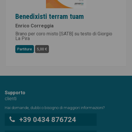
Benedixisti terram tuam
Enrico Correggia
Brano per coro misto [SATB] su testo di Giorgio
La Pira
Partiture
5,00 €
Supporto
clienti
Hai domande, dubbi o bisogno di maggiori informazioni?
+39 0434 876724