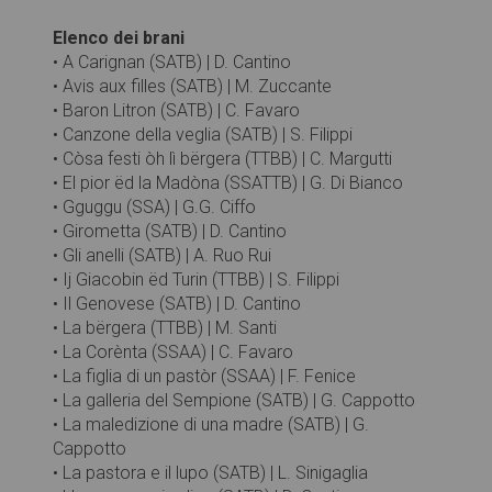
Elenco dei brani
• A Carignan (SATB) | D. Cantino
• Avis aux filles (SATB) | M. Zuccante
• Baron Litron (SATB) | C. Favaro
• Canzone della veglia (SATB) | S. Filippi
• Còsa festi òh lì bërgera (TTBB) | C. Margutti
• El pior ëd la Madòna (SSATTB) | G. Di Bianco
• Gguggu (SSA) | G.G. Ciffo
• Girometta (SATB) | D. Cantino
• Gli anelli (SATB) | A. Ruo Rui
• Ij Giacobin ëd Turin (TTBB) | S. Filippi
• Il Genovese (SATB) | D. Cantino
• La bërgera (TTBB) | M. Santi
• La Corènta (SSAA) | C. Favaro
• La figlia di un pastòr (SSAA) | F. Fenice
• La galleria del Sempione (SATB) | G. Cappotto
• La maledizione di una madre (SATB) | G.
Cappotto
• La pastora e il lupo (SATB) | L. Sinigaglia