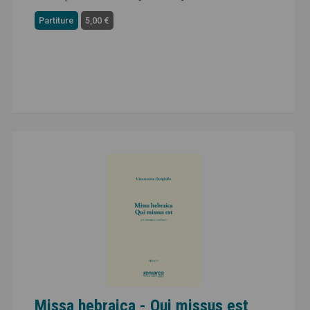
Partiture
5,00 €
Missa hebraica - Qui missus est