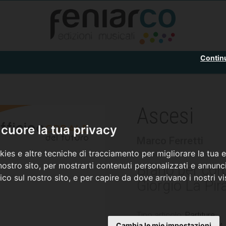
Contin
Ascesi
cuore la tua privacy
Marco Ferretti
ies e altre tecniche di tracciamento per migliorare la tua 
ostro sito, per mostrarti contenuti personalizzati e annunci
Brano per cor
fico sul nostro sito, e per capire da dove arrivano i nostri vis
Giorgio La Pir
Tipo articolo:
Partiture
Cambia le mie impostazioni