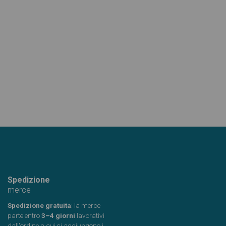
Spedizione
merce
Spedizione gratuita
: la merce
parte entro
3–4 giorni
lavorativi
dall'ordine a cui si aggiungono i