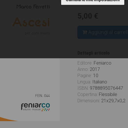
Codice articolo:
FEN044
5,00 €
Aggiungi al carrel
Dettagli articolo
Editore:
Feniarco
Anno:
2017
Pagine:
10
Lingua:
Italiano
ISBN:
9788895076447
Copertina:
Flessibile
Dimensioni:
21x29,7x0,2