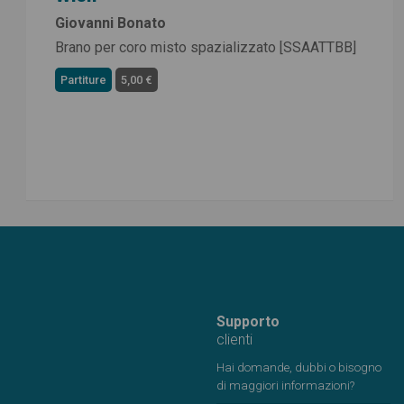
Giovanni Bonato
Brano per coro misto spazializzato [SSAATTBB]
Partiture
5,00 €
Supporto
clienti
Hai domande, dubbi o bisogno
di maggiori informazioni?