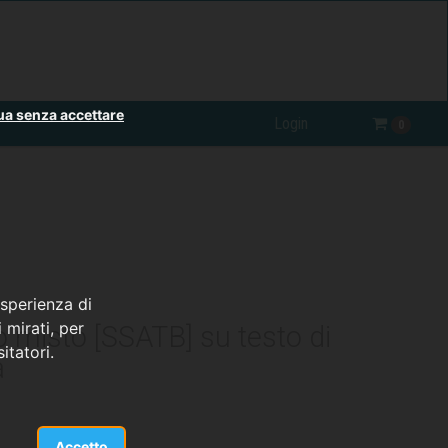
ua senza accettare
Login
0
esperienza di
 mirati, per
o misto [SSATB] su testo di
itatori.
a
Accetto