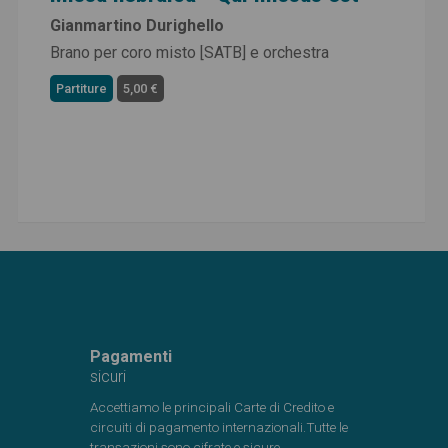
Gianmartino Durighello
Brano per coro misto [SATB] e orchestra
Partiture
5,00 €
Pagamenti
sicuri
Accettiamo le principali Carte di Credito e
circuiti di pagamento internazionali.Tutte le
transazioni sono cifrate e sicure.