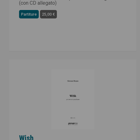
(con CD allegato)
Partiture
25,00 €
Wish