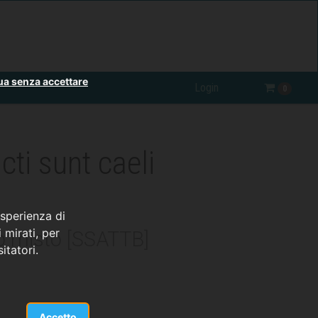
ua senza accettare
Login
0
acti sunt caeli
esperienza di
 mirati, per
o misto [SSATTB]
itatori.
Accetto