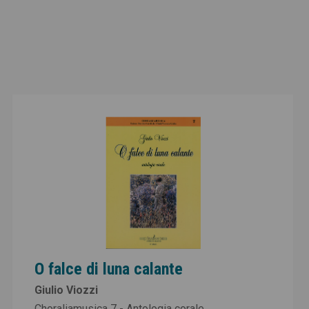
O falce di luna calante
Giulio Viozzi
Choraliamusica 7 - Antologia corale