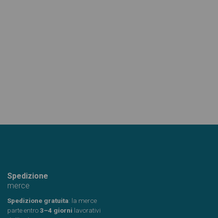
Spedizione
merce
Spedizione gratuita
: la merce
parte entro
3–4 giorni
lavorativi