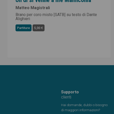
Matteo Magistrali
Brano per coro misto [SATB] su testo di Dante
Alighieri
Partiture
5,00 €
Supporto
clienti
Hai domande, dubbi o bisogno
di maggiori informazioni?