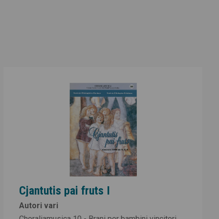
Cjantutis pai fruts I
Autori vari
Choraliamusica 10 - Brani per bambini vincitori