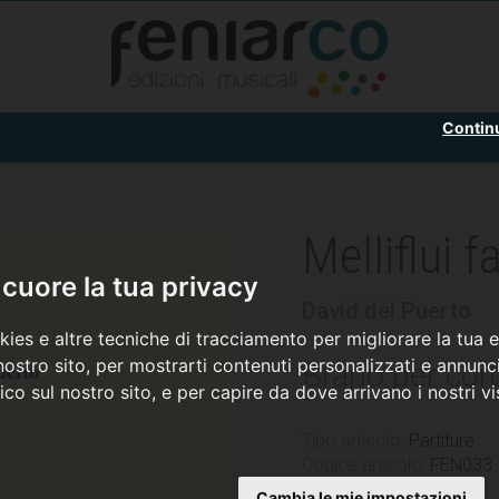
Contin
Melliflui f
cuore la tua privacy
David del Puerto
ies e altre tecniche di tracciamento per migliorare la tua 
ostro sito, per mostrarti contenuti personalizzati e annunci
Brano per cor
fico sul nostro sito, e per capire da dove arrivano i nostri vis
Tipo articolo:
Partiture
Codice articolo:
FEN033
Cambia le mie impostazioni