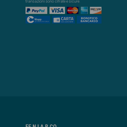
transazioni sono cifrate e sicure.
FE.N.I.A.R.CO.