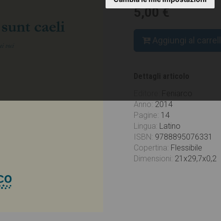
5,00 €
Aggiungi al carrel
Dettagli articolo
Editore:
Feniarco
Anno:
2014
Pagine:
14
Lingua:
Latino
ISBN:
9788895076331
Copertina:
Flessibile
Dimensioni:
21x29,7x0,2