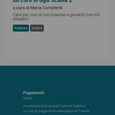
a cura di Maria Cortelletti
Canti per coro di voci bianche e giovanili (con CD
allegato)
Partiture
20,00 €
Pagamenti
sicuri
Accettiamo le principali Carte di Credito e
circuiti di pagamento internazionali.Tutte le